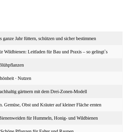
Das ganze Jahr füttern, schützen und sicher bestimmen
ür Wildbienen: Leitfaden für Bau und Praxis – so gelingt`s
 Blühpflanzen
chönheit · Nutzen
Nachhaltig gärtnern mit dem Drei-Zonen-Modell
. Gemüse, Obst und Kräuter auf kleiner Fläche ernten
e Bienenweiden für Hummeln, Honig- und Wildbienen
 Schöne Pflanzen für Falter und Raupen