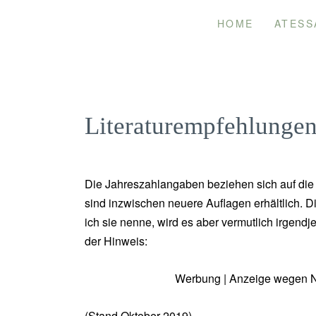
Skip
HOME
ATESS
to
content
Literaturempfehlunge
Die Jahreszahlangaben beziehen sich auf die 
sind inzwischen neuere Auflagen erhältlich. D
ich sie nenne, wird es aber vermutlich irgen
der Hinweis:
Werbung | Anzeige wegen N
(Stand Oktober 2019)