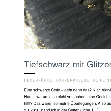
Tiefschwarz mit Glitze
HEXENKÜCHE
KÖRPERPFLEGE
SEIFE S
,
,
Eine schwarze Seife – geht denn das? Klar, Aktiv
Haut…warum also nicht versuchen, eine Gesichtss
hilft? Das waren so meine Überlegungen. Also a
3.1.2018 stand ich in der Seifenküche. […]