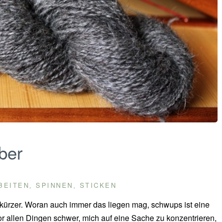
ber
BEITEN
SPINNEN
STICKEN
,
,
 kürzer. Woran auch immer das liegen mag, schwups ist eine
r allen Dingen schwer, mich auf eine Sache zu konzentrieren,