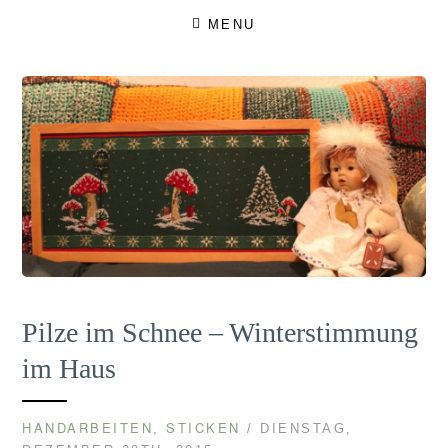
Skip
MENU
to
content
Pilze im Schnee – Winterstimmung
im Haus
HANDARBEITEN
STICKEN
,
/ DIENSTAG,