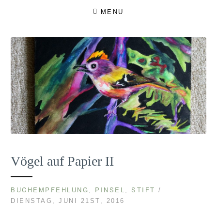
Skip
MENU
to
content
Vögel auf Papier II
BUCHEMPFEHLUNG
PINSEL
STIFT
,
,
/
DIENSTAG, JUNI 21ST, 2016