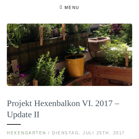
Skip
MENU
to
content
Projekt Hexenbalkon VI. 2017 –
Update II
HEXENGARTEN
/ DIENSTAG, JULI 25TH, 2017