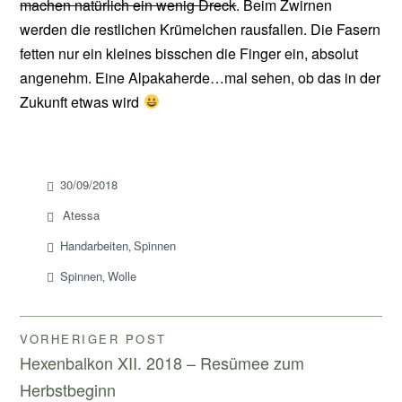
machen natürlich ein wenig Dreck
. Beim Zwirnen
werden die restlichen Krümelchen rausfallen. Die Fasern
fetten nur ein kleines bisschen die Finger ein, absolut
angenehm. Eine Alpakaherde…mal sehen, ob das in der
Zukunft etwas wird
30/09/2018
Atessa
Handarbeiten
Spinnen
,
Spinnen
Wolle
,
Beitragsnavigation
VORHERIGER POST
Hexenbalkon XII. 2018 – Resümee zum
Herbstbeginn