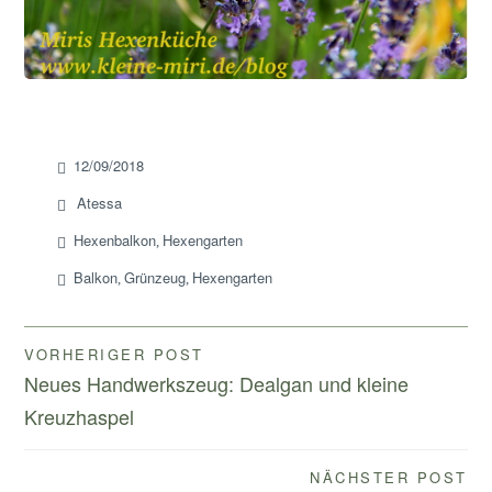
12/09/2018
Atessa
Hexenbalkon
Hexengarten
,
Balkon
Grünzeug
Hexengarten
,
,
Beitragsnavigation
VORHERIGER POST
Neues Handwerkszeug: Dealgan und kleine
Kreuzhaspel
NÄCHSTER POST