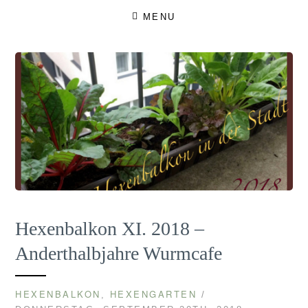
Skip
MENU
to
content
Hexenbalkon XI. 2018 –
Anderthalbjahre Wurmcafe
HEXENBALKON
HEXENGARTEN
,
/