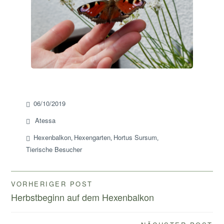
06/10/2019
Atessa
Hexenbalkon
Hexengarten
Hortus Sursum
,
,
,
Tierische Besucher
Beitragsnavigation
VORHERIGER POST
Herbstbeginn auf dem Hexenbalkon