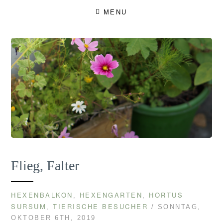
Skip
MENU
to
content
Flieg, Falter
HEXENBALKON
HEXENGARTEN
HORTUS
,
,
SURSUM
TIERISCHE BESUCHER
,
/ SONNTAG,
OKTOBER 6TH, 2019