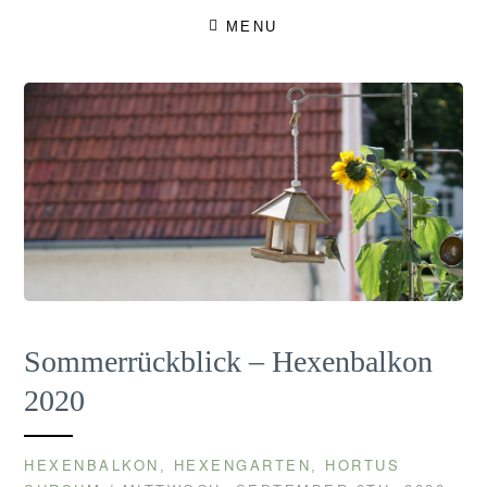
Skip
MENU
to
content
Sommerrückblick – Hexenbalkon
2020
HEXENBALKON
HEXENGARTEN
HORTUS
,
,