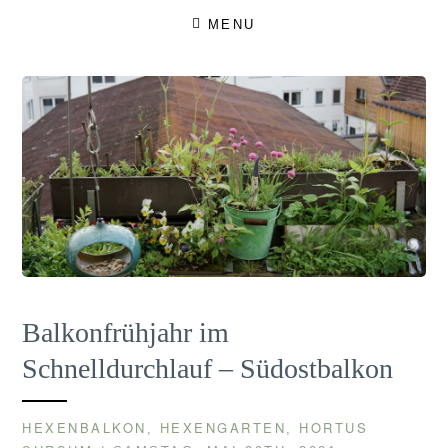
Skip
MENU
to
content
Balkonfrühjahr im
Schnelldurchlauf – Südostbalkon
HEXENBALKON
HEXENGARTEN
HORTUS
,
,