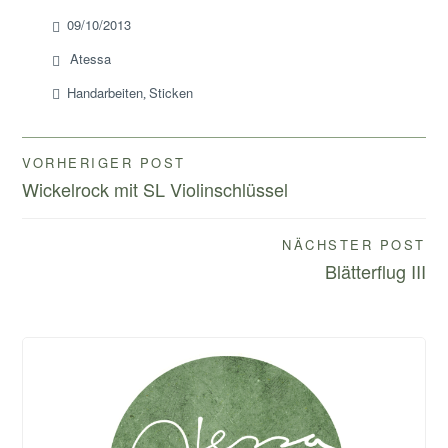
09/10/2013
Atessa
Handarbeiten
Sticken
,
Beitragsnavigation
VORHERIGER POST
Wickelrock mit SL Violinschlüssel
NÄCHSTER POST
Blätterflug III