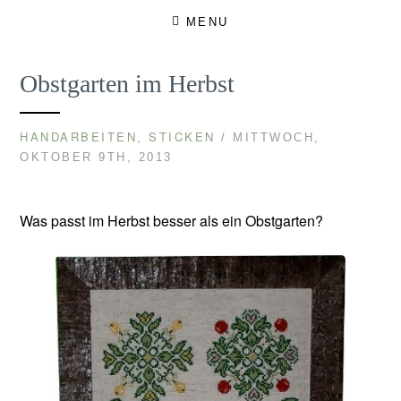
Skip
MENU
to
content
Obstgarten im Herbst
HANDARBEITEN
STICKEN
,
/ MITTWOCH,
OKTOBER 9TH, 2013
Was passt im Herbst besser als ein Obstgarten?