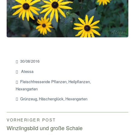
30/08/2016
Atessa
Fleischfressende Pflanzen
Heilpflanzen
,
,
Hexengarten
Grünzeug
Häschenglück
Hexengarten
,
,
Beitragsnavigation
VORHERIGER POST
Winzlingsbild und große Schale