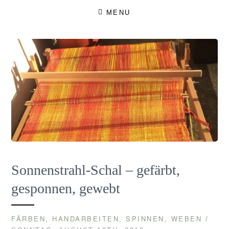
Skip
MENU
to
content
Sonnenstrahl-Schal – gefärbt,
gesponnen, gewebt
FÄRBEN
HANDARBEITEN
SPINNEN
WEBEN
,
,
,
/