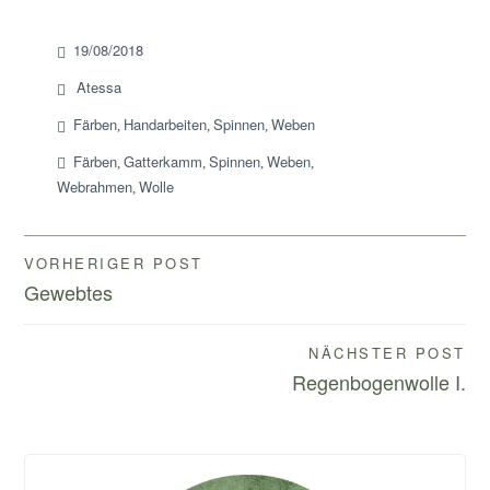
19/08/2018
Atessa
Färben
Handarbeiten
Spinnen
Weben
,
,
,
Färben
Gatterkamm
Spinnen
Weben
,
,
,
,
Webrahmen
Wolle
,
Beitragsnavigation
VORHERIGER POST
Gewebtes
NÄCHSTER POST
Regenbogenwolle I.