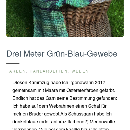
Drei Meter Grün-Blau-Gewebe
FÄRBEN
HANDARBEITEN
WEBEN
,
,
Diesen Kammzug habe ich irgendwann 2017
gemeinsam mit Maara mit Ostereierfarben gefärbt.
Endlich hat das Garn seine Bestimmung gefunden:
Ich habe auf dem Webrahmen einen Schal für
meinen Bruder gewebt.Als Schussgarn habe ich
dunkelblaue (oder anthrazitfarbene?) Merinowolle
versponnen. Wie bei dem knallig blau-violetten