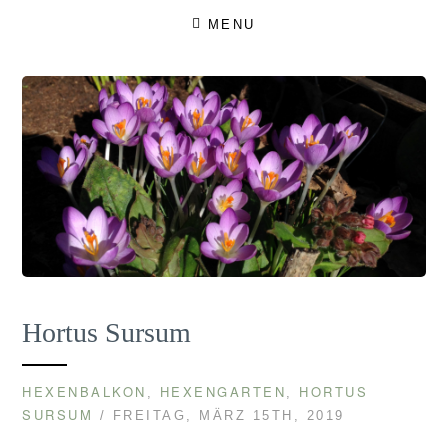
Skip
MENU
to
content
Hortus Sursum
HEXENBALKON
HEXENGARTEN
HORTUS
,
,
SURSUM
/ FREITAG, MÄRZ 15TH, 2019