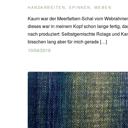
HANDARBEITEN
SPINNEN
WEBEN
,
,
Kaum war der Meerfarben-Schal vom Webrahmen g
dieses war in meinem Kopf schon lange fertig, d
nach produziert: Selbstgemischte Rolags und Kammz
bisschen lang aber für mich gerade […]
10/04/2019