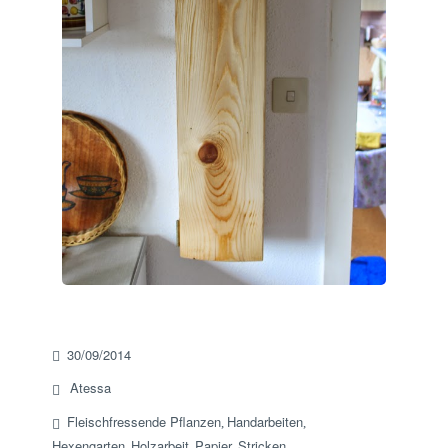
30/09/2014
Atessa
Fleischfressende Pflanzen
Handarbeiten
,
,
Hexengarten
Holzarbeit
Papier
Stricken
,
,
,